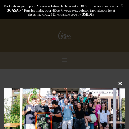
X
Du lundi au jeudi, pour 2 pizzas achetées, la 3ème est à -30% ! En entrant le code :
«
3CASA »
/ Tous les midis, pour 4€ de +, vous avez boisson (non alcoolisée) et
dessert au choix ! En entrant le code :
« 3MIDI»
Aller
au
contenu
Clo
this
mod
Nous sommes fermés ...