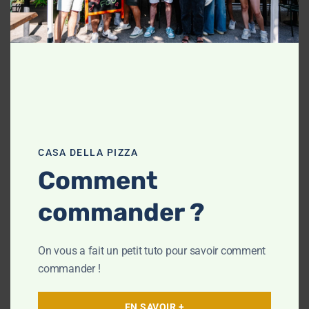
Horaires
de
command
:
e
Les
mêmes
qu’au
CASA DELLA PIZZA
téléphone
Comment
:
commander ?
: 11h à
Midi
13h30
: 18h
Soir
On vous a fait un petit tuto pour savoir comment
à 22h
commander !
Dimanche
et jours
EN SAVOIR +