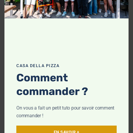
Horaires
de
command
:
e
Les
mêmes
qu’au
CASA DELLA PIZZA
téléphone
Comment
:
commander ?
: 11h à
Midi
13h30
: 18h
Soir
On vous a fait un petit tuto pour savoir comment
à 22h
commander !
Dimanche
et jours
EN SAVOIR +