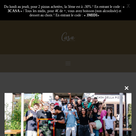
X
Du lundi au jeudi, pour 2 pizzas achetées, la 3ème est à -30% ! En entrant le code :
«
3CASA »
/ Tous les midis, pour 4€ de +, vous avez boisson (non alcoolisée) et
dessert au choix ! En entrant le code :
« 3MIDI»
Aller
au
contenu
Clo
this
mod
Nous sommes fermés ...